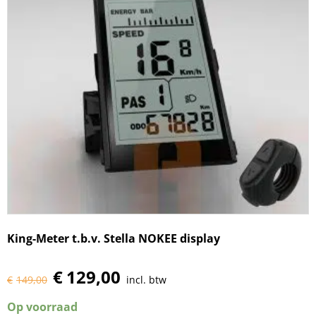
King-Meter t.b.v. Stella NOKEE display
€
129,00
€
149,00
incl. btw
Op voorraad