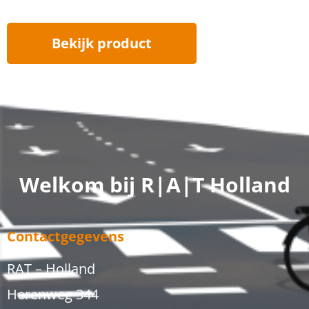
Bekijk product
Welkom bij R|A|T Holland
Contactgegevens
RAT – Holland
Herenweg 344