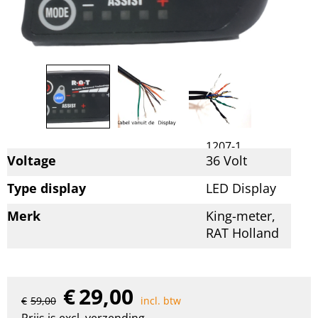
1207-1
Artikelnummer:
Voltage
36 Volt
Type display
LED Display
Merk
King-meter,
RAT Holland
€
29,00
€
59,00
incl. btw