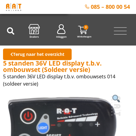
085 – 800 00 54
0
Terug naar het overzicht
5 standen 36V LED display t.b.v.
ombouwset (Soldeer versie)
5 standen 36V LED display t.b.v. ombouwsets 014
(soldeer versie)