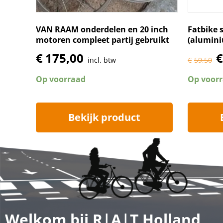
VAN RAAM onderdelen en 20 inch
Fatbike 
motoren compleet partij gebruikt
(alumin
€
175,00
€
incl. btw
€
59,50
Op voorraad
Op voor
Bekijk product
Welkom bij R|A|T Holland