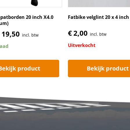
spatborden 20 inch X4.0
Fatbike velglint 20 x 4 inch
ium)
€
2,00
19,50
incl. btw
incl. btw
Uitverkocht
raad
Bekijk product
Bekijk product