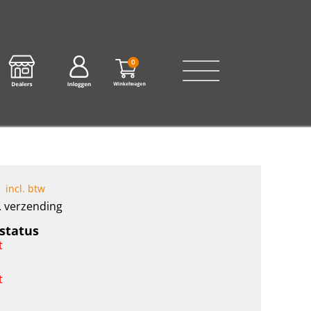
0
incl. btw
l. verzending
status
t
t