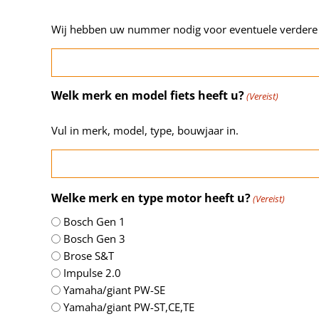
Wij hebben uw nummer nodig voor eventuele verdere
Welk merk en model fiets heeft u?
(Vereist)
Vul in merk, model, type, bouwjaar in.
Welke merk en type motor heeft u?
(Vereist)
Bosch Gen 1
Bosch Gen 3
Brose S&T
Impulse 2.0
Yamaha/giant PW-SE
Yamaha/giant PW-ST,CE,TE