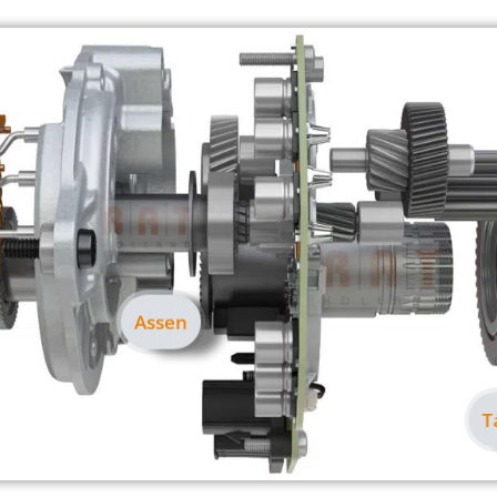
Assen
T