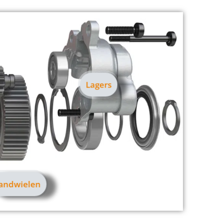
Lagers
andwielen