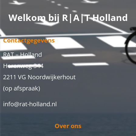
Welkom bij R|A|T Holland
Contactgegevens
RAT – Holland
Herenweg 344
2211 VG Noordwijkerhout
(op afspraak)
info@rat-holland.nl
Over ons