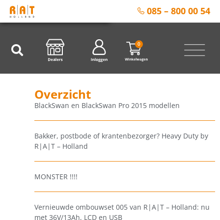
085 – 800 00 54
0
Overzicht
BlackSwan en BlackSwan Pro 2015 modellen
Bakker, postbode of krantenbezorger? Heavy Duty by
R|A|T – Holland
MONSTER !!!!
Vernieuwde ombouwset 005 van R|A|T – Holland: nu
met 36V/13Ah, LCD en USB