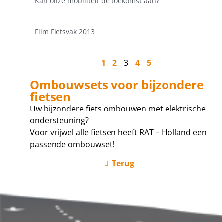
Kan onze mobiliteit de toekomst aan?
Film Fietsvak 2013
1
2
3
4
5
Ombouwsets voor bijzondere
fietsen
Uw bijzondere fiets ombouwen met elektrische
ondersteuning?
Voor vrijwel alle fietsen heeft RAT – Holland een
passende ombouwset!
Terug