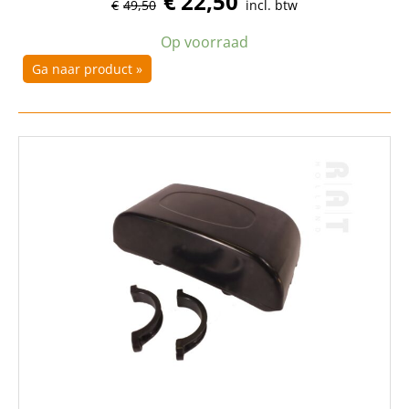
€
22,50
€
49,50
incl. btw
Op voorraad
Ga naar product »