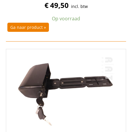
€
49,50
incl. btw
Op voorraad
Ga naar product »