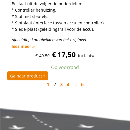
Bestaat uit de volgende onderdelen:
* Controller behuizing.
* Slot met sleutels.
* Slotplaat (interface tussen accu en controller).
* Slede-plaat (geleidingsrail voor de accu).
Afbeelding kan afwijken van het origineel.
lees meer »
€
17,50
€
49,50
incl. btw
Op voorraad
Ga naar product »
1
2
3
4
…
6