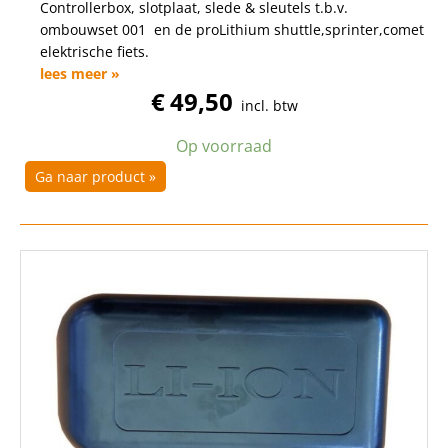
Controllerbox, slotplaat, slede & sleutels t.b.v.
ombouwset 001 en de proLithium shuttle,sprinter,comet
elektrische fiets.
lees meer »
€
49,50
incl. btw
Op voorraad
Ga naar product »