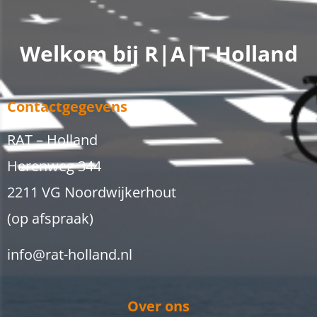
Welkom bij R|A|T Holland
Contactgegevens
RAT – Holland
Herenweg 344
2211 VG Noordwijkerhout
(op afspraak)
info@rat-holland.nl
Over ons